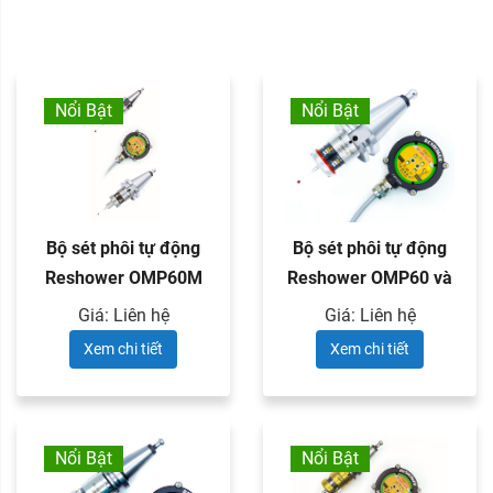
Nổi Bật
Nổi Bật
Bộ sét phôi tự động
Bộ sét phôi tự động
Reshower OMP60M
Reshower OMP60 và
hoặc ...
đầu thu ...
Giá: Liên hệ
Giá: Liên hệ
Xem chi tiết
Xem chi tiết
Nổi Bật
Nổi Bật