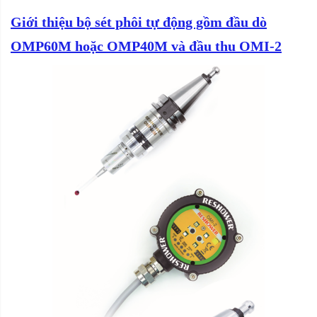
Giới thiệu bộ sét phôi tự động gồm đầu dò
OMP60M hoặc
OMP40M
và đầu thu OMI-2