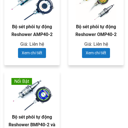
Bộ sét phôi tự động
Bộ sét phôi tự động
Reshower AMP40-2
Reshower OMP40-2
và đầu ...
và đầu ...
Giá: Liên hệ
Giá: Liên hệ
Xem chi tiết
Xem chi tiết
Nổi Bật
Bộ sét phôi tự động
Reshower BMP40-2 và