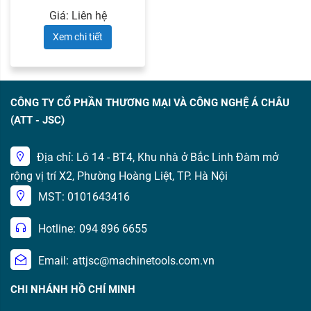
đầu ...
Giá: Liên hệ
Xem chi tiết
CÔNG TY CỔ PHẦN THƯƠNG MẠI VÀ CÔNG NGHỆ Á CHÂU
(ATT - JSC)
Địa chỉ: Lô 14 - BT4, Khu nhà ở Bắc Linh Đàm mở
rộng vị trí X2, Phường Hoàng Liệt, TP. Hà Nội
MST: 0101643416
Hotline:
094 896 6655
Email:
attjsc@machinetools.com.vn
CHI NHÁNH HỒ CHÍ MINH