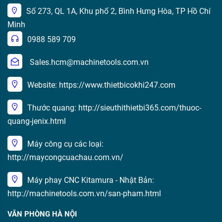
Số 273, QL 1A, Khu phố 2, Bình Hưng Hòa, TP Hồ Chí
Minh
0988 589 709
Sales.hcm@machinetools.com.vn
Website: https://www.thietbicokhi247.com
Thước quang: http://sieuthithietbi365.com/thuoc-
quang-jenix.html
Máy công cụ các loại:
http://maycongcuachau.com.vn/
Máy phay CNC Kitamura - Nhật Bản:
http://machinetools.com.vn/san-pham.html
VĂN PHÒNG HÀ NỘI