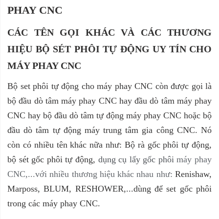
PHAY CNC
CÁC TÊN GỌI KHÁC VÀ CÁC THƯƠNG
HIỆU BỘ SÉT PHÔI TỰ ĐỘNG
UY TÍN
CHO
MÁY PHAY CNC
Bộ set phôi tự động cho máy phay CNC còn được gọi là
bộ đ
ầu dò tâm máy phay CNC hay đ
ầu dò tâm máy phay
CNC hay bộ đ
ầu dò tâm tự động máy phay CNC hoặc bộ
đ
ầu dò tâm tự động máy trung tâm gia công CNC. Nó
còn có nhiều tên khác nữa như:
Bộ rà gốc phôi tự động,
bộ sét gốc phôi tự động,
dụng cụ lấy gốc phôi
máy phay
CNC,...với nhiều thương hiệu khác nhau như:
Renishaw,
Marposs, BLUM,
RESHOWER,...dùng để set gốc phôi
trong các máy phay CNC.