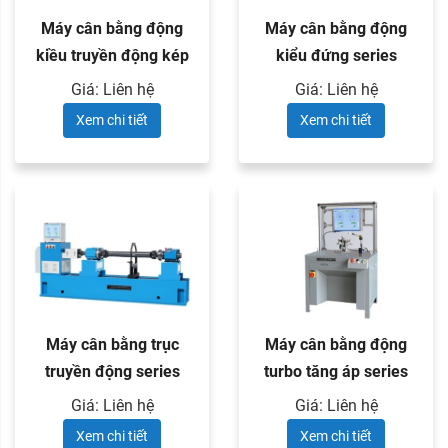
Máy cân bằng động
Máy cân bằng động
kiều truyền động kép
kiểu đứng series
series PHS
PHLD
Giá: Liên hệ
Giá: Liên hệ
Xem chi tiết
Xem chi tiết
Máy cân bằng trục
Máy cân bằng động
truyền động series
turbo tăng áp series
PHCW
PRZY
Giá: Liên hệ
Giá: Liên hệ
Xem chi tiết
Xem chi tiết