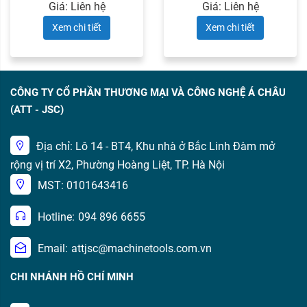
chuyền sản ...
Giá: Liên hệ
Giá: Liên hệ
Xem chi tiết
Xem chi tiết
CÔNG TY CỔ PHẦN THƯƠNG MẠI VÀ CÔNG NGHỆ Á CHÂU
(ATT - JSC)
Địa chỉ: Lô 14 - BT4, Khu nhà ở Bắc Linh Đàm mở
rộng vị trí X2, Phường Hoàng Liệt, TP. Hà Nội
MST: 0101643416
Hotline:
094 896 6655
Email:
attjsc@machinetools.com.vn
CHI NHÁNH HỒ CHÍ MINH