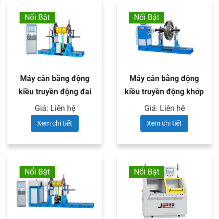
Nổi Bật
Nổi Bật
Máy cân bằng động
Máy cân bằng động
kiều truyền động đai
kiều truyền động khớp
series PHQ
nối ...
Giá: Liên hệ
Giá: Liên hệ
Xem chi tiết
Xem chi tiết
Nổi Bật
Nổi Bật