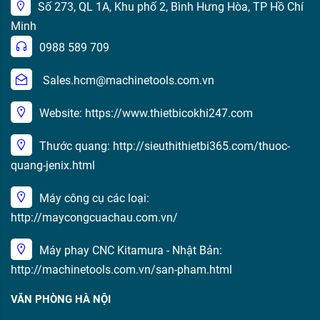
Số 273, QL 1A, Khu phố 2, Bình Hưng Hòa, TP Hồ Chí
Minh
0988 589 709
Sales.hcm@machinetools.com.vn
Website: https://www.thietbicokhi247.com
Thước quang: http://sieuthithietbi365.com/thuoc-
quang-jenix.html
Máy công cụ các loại:
http://maycongcuachau.com.vn/
Máy phay CNC Kitamura - Nhật Bản:
http://machinetools.com.vn/san-pham.html
VĂN PHÒNG HÀ NỘI