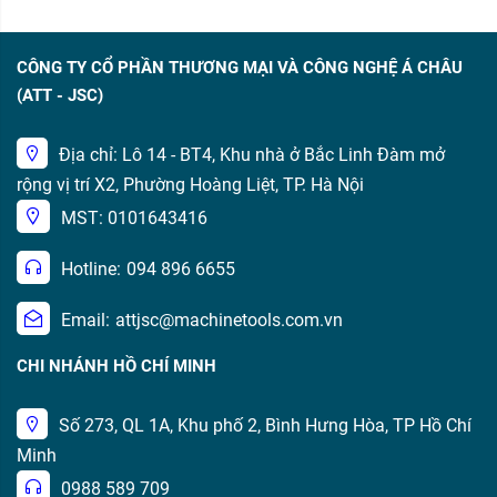
CÔNG TY CỔ PHẦN THƯƠNG MẠI VÀ CÔNG NGHỆ Á CHÂU
(ATT - JSC)
Địa chỉ: Lô 14 - BT4, Khu nhà ở Bắc Linh Đàm mở
rộng vị trí X2, Phường Hoàng Liệt, TP. Hà Nội
MST: 0101643416
Hotline:
094 896 6655
Email:
attjsc@machinetools.com.vn
CHI NHÁNH HỒ CHÍ MINH
Số 273, QL 1A, Khu phố 2, Bình Hưng Hòa, TP Hồ Chí
Minh
0988 589 709