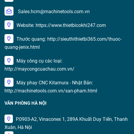
Sales.hcm@machinetools.com.vn
Website: https://www.thietbicokhi247.com
Thước quang: http://sieuthithietbi365.com/thuoc-
quang-jenix.html
Máy công cụ các loại:
http://maycongcuachau.com.vn/
Máy phay CNC Kitamura - Nhật Bản:
http://machinetools.com.vn/san-pham.html
VĂN PHÒNG HÀ NỘI
P.0903-A2, Vinaconex 1, 289A Khuất Duy Tiến, Thanh
Xuân, Hà Nội