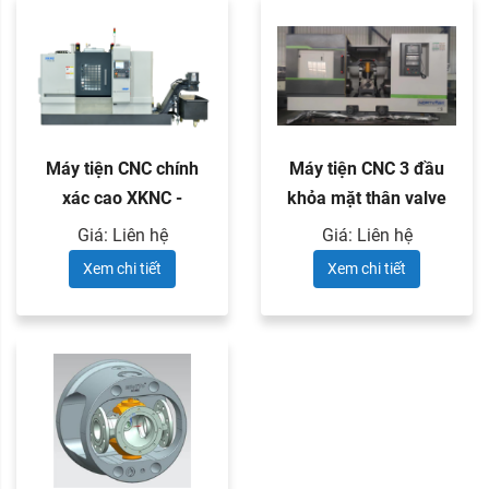
Máy tiện CNC chính
Máy tiện CNC 3 đầu
xác cao XKNC -
khỏa mặt thân valve
Kitamura hai ...
Giá: Liên hệ
Giá: Liên hệ
Xem chi tiết
Xem chi tiết