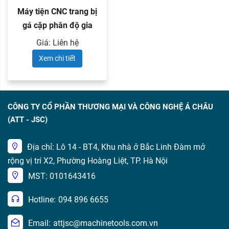
Máy tiện CNC trang bị
gá cặp phân độ gia
công ...
Giá: Liên hệ
Xem chi tiết
CÔNG TY CỔ PHẦN THƯƠNG MẠI VÀ CÔNG NGHỆ Á CHÂU
(ATT - JSC)
Địa chỉ: Lô 14 - BT4, Khu nhà ở Bắc Linh Đàm mở
rộng vị trí X2, Phường Hoàng Liệt, TP. Hà Nội
MST: 0101643416
Hotline:
094 896 6655
Email:
attjsc@machinetools.com.vn