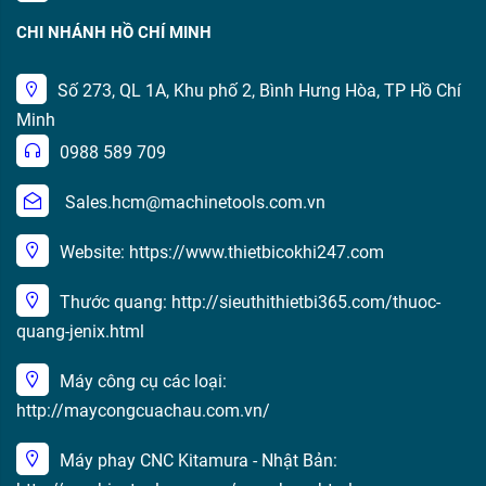
CHI NHÁNH HỒ CHÍ MINH
Số 273, QL 1A, Khu phố 2, Bình Hưng Hòa, TP Hồ Chí
Minh
0988 589 709
Sales.hcm@machinetools.com.vn
Website: https://www.thietbicokhi247.com
Thước quang: http://sieuthithietbi365.com/thuoc-
quang-jenix.html
Máy công cụ các loại:
http://maycongcuachau.com.vn/
Máy phay CNC Kitamura - Nhật Bản: