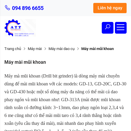
094 896 6655
Liên hệ ngay
Trang chủ
Máy mài
Máy mài dao cụ
Máy mài mũi khoan
Máy mài mũi khoan
Máy mà mũi khoan (Drill bit grinder) là dòng máy mài chuyên
dùng để mài mũi khoan với các models: GD-13, GD-20C, GD-30
và GD-430 hoặc một số dòng máy đa năng có thể mài cả dao
phay ngón và mũi khoan như: GD-313A (mài được mũi khoan
rãnh xoắn có đường kính: 3~13mm, dao phay ngón loại 2,3,4 và
6 me cũng như có thể mài mũi taro có 3,4 rãnh thẳng hoặc rãnh
xoắn (yêu cầu thay đá mài), mài nhanh dao phay hình xuyến