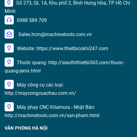
Số 273, QL 1A, Khu phố 2, Bình Hưng Hòa, TP Hồ Chí
Minh
0988 589 709
Sales.hcm@machinetools.com.vn
Website: https://www.thietbicokhi247.com
Thước quang: http://sieuthithietbi365.com/thuoc-
quang-jenix.html
Máy công cụ các loại:
http://maycongcuachau.com.vn/
Máy phay CNC Kitamura - Nhật Bản:
http://machinetools.com.vn/san-pham.html
VĂN PHÒNG HÀ NỘI