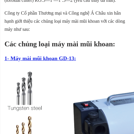
(toroidal cutter) RO.5—1 —1 .5—2 (yêu cầu thay đá mài).
Công ty Cổ phần Thương mại và Công nghệ Á Châu xin hân
hạnh giới thiệu các chủng loại máy mài mũi khoan với các dòng
máy như sau:
Các chủng loại máy mài mũi khoan:
1- Máy mài mũi khoan GD-13: