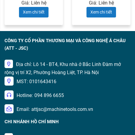
Giá: Liên hệ
Giá: Liên hệ
Xem chi tiết
Xem chi tiết
CÔNG TY CỔ PHẦN THƯƠNG MẠI VÀ CÔNG NGHỆ Á CHÂU
(ATT - JSC)
Địa chỉ: Lô 14 - BT4, Khu nhà ở Bắc Linh Đàm mở
rộng vị trí X2, Phường Hoàng Liệt, TP. Hà Nội
MST: 0101643416
Hotline:
094 896 6655
Email:
attjsc@machinetools.com.vn
CHI NHÁNH HỒ CHÍ MINH