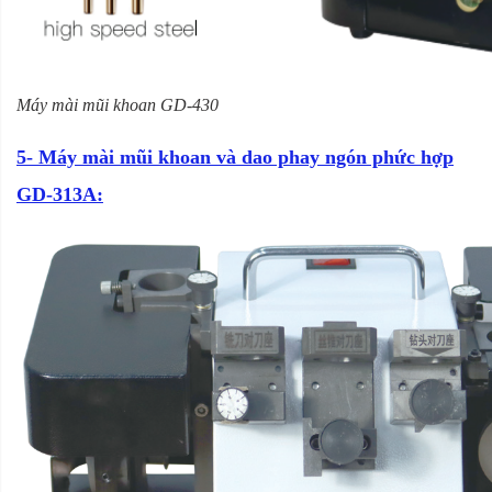
Máy mài mũi khoan GD-430
5- Máy mài mũi khoan và dao phay ngón phức hợp
GD-313A: