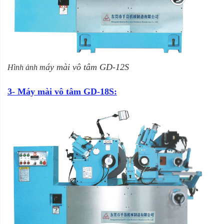
áy mài vô tâm
GD-12S
Hình ảnh m
3- Máy mài vô tâm GD-18S: