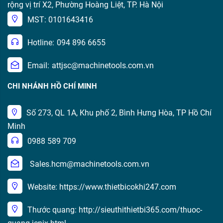
rộng vị trí X2, Phường Hoàng Liệt, TP. Hà Nội
MST: 0101643416
Hotline:
094 896 6655
Email:
attjsc@machinetools.com.vn
CHI NHÁNH HỒ CHÍ MINH
Số 273, QL 1A, Khu phố 2, Bình Hưng Hòa, TP Hồ Chí
Minh
0988 589 709
Sales.hcm@machinetools.com.vn
Website: https://www.thietbicokhi247.com
Thước quang: http://sieuthithietbi365.com/thuoc-