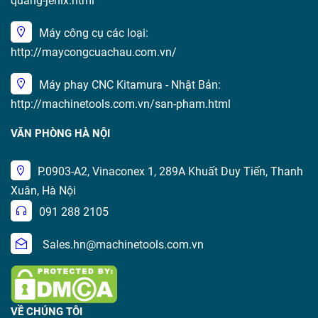
quang-jenix.html
Máy công cụ các loại:
http://maycongcuachau.com.vn/
Máy phay CNC Kitamura - Nhật Bản:
http://machinetools.com.vn/san-pham.html
VĂN PHÒNG HÀ NỘI
P.0903-A2, Vinaconex 1, 289A Khuất Duy Tiến, Thanh
Xuân, Hà Nội
091 288 2105
Sales.hn@machinetools.com.vn
VỀ CHÚNG TÔI