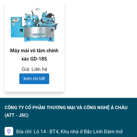
Máy mài vô tâm chính
xác GD-18S
Giá: Liên hệ
Xem chi tiết
CÔNG TY CỔ PHẦN THƯƠNG MẠI VÀ CÔNG NGHỆ Á CHÂU
(ATT - JSC)
Địa chỉ: Lô 14 - BT4, Khu nhà ở Bắc Linh Đàm mở