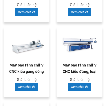
WR series
WB series
Giá: Liên hệ
Giá: Liên hệ
Xem chi tiết
Xem chi tiết
Máy bào rãnh chữ V
Máy bào rãnh chữ V
CNC kiểu gang dòng
CNC kiểu đứng, loại
WA series
bào ...
Giá: Liên hệ
Giá: Liên hệ
Xem chi tiết
Xem chi tiết