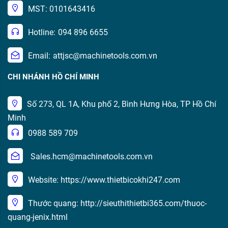
MST: 0101643416
Hotline:
094 896 6655
Email:
attjsc@machinetools.com.vn
CHI NHÁNH HỒ CHÍ MINH
Số 273, QL 1A, Khu phố 2, Bình Hưng Hòa, TP Hồ Chí
Minh
0988 589 709
Sales.hcm@machinetools.com.vn
Website: https://www.thietbicokhi247.com
Thước quang: http://sieuthithietbi365.com/thuoc-
quang-jenix.html