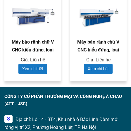
Máy bào rãnh chữ V
Máy bào rãnh chữ V
CNC kiểu đứng, loại
CNC kiểu đứng, loại
lưỡi ...
lưỡi ...
Giá: Liên hệ
Giá: Liên hệ
Xem chi tiết
Xem chi tiết
CÔNG TY CỔ PHẦN THƯƠNG MẠI VÀ CÔNG NGHỆ Á CHÂU
(ATT - JSC)
Địa chỉ: Lô 14 - BT4, Khu nhà ở Bắc Linh Đàm mở
rộng vị trí X2, Phường Hoàng Liệt, TP. Hà Nội