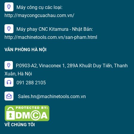
Máy công cụ các loại:
http://maycongcuachau.com.vn/
Máy phay CNC Kitamura - Nhật Bản:
http://machinetools.com.vn/san-pham.html
VĂN PHÒNG HÀ NỘI
P.0903-A2, Vinaconex 1, 289A Khuất Duy Tiến, Thanh
Xuân, Hà Nội
091 288 2105
Sales.hn@machinetools.com.vn
VỀ CHÚNG TÔI