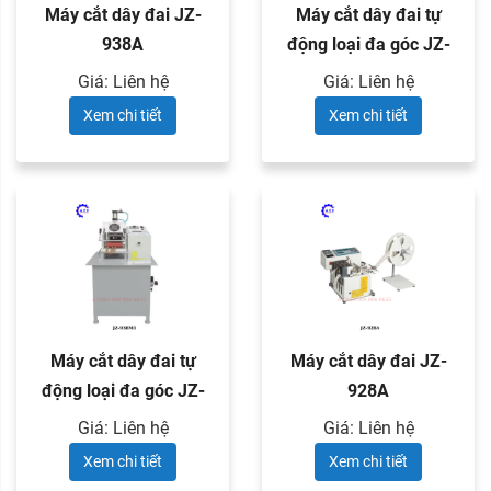
Máy cắt dây đai JZ-
Máy cắt dây đai tự
938A
động loại đa góc JZ-
938M
Giá: Liên hệ
Giá: Liên hệ
Xem chi tiết
Xem chi tiết
Máy cắt dây đai tự
Máy cắt dây đai JZ-
động loại đa góc JZ-
928A
938M1
Giá: Liên hệ
Giá: Liên hệ
Xem chi tiết
Xem chi tiết