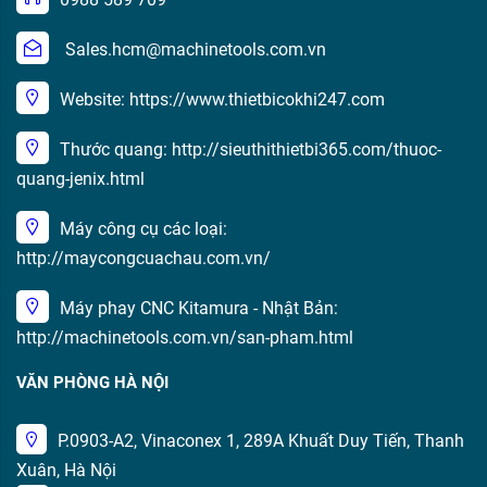
Sales.hcm@machinetools.com.vn
Website: https://www.thietbicokhi247.com
Thước quang: http://sieuthithietbi365.com/thuoc-
quang-jenix.html
Máy công cụ các loại:
http://maycongcuachau.com.vn/
Máy phay CNC Kitamura - Nhật Bản:
http://machinetools.com.vn/san-pham.html
VĂN PHÒNG HÀ NỘI
P.0903-A2, Vinaconex 1, 289A Khuất Duy Tiến, Thanh
Xuân, Hà Nội