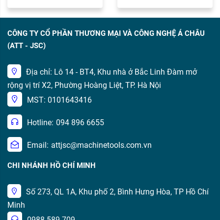
CÔNG TY CỔ PHẦN THƯƠNG MẠI VÀ CÔNG NGHỆ Á CHÂU
(ATT - JSC)
Địa chỉ: Lô 14 - BT4, Khu nhà ở Bắc Linh Đàm mở
rộng vị trí X2, Phường Hoàng Liệt, TP. Hà Nội
MST: 0101643416
Hotline:
094 896 6655
Email:
attjsc@machinetools.com.vn
CHI NHÁNH HỒ CHÍ MINH
Số 273, QL 1A, Khu phố 2, Bình Hưng Hòa, TP Hồ Chí
Minh
0988 589 709