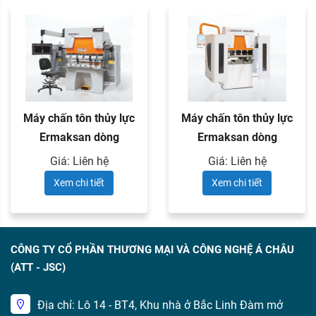
Máy chấn tôn thủy lực
Máy chấn tôn thủy lực
Ermaksan dòng
Ermaksan dòng
POWER BEND ...
MICRO BEND ...
Giá: Liên hệ
Giá: Liên hệ
Xem chi tiết
Xem chi tiết
CÔNG TY CỔ PHẦN THƯƠNG MẠI VÀ CÔNG NGHỆ Á CHÂU
(ATT - JSC)
Địa chỉ: Lô 14 - BT4, Khu nhà ở Bắc Linh Đàm mở