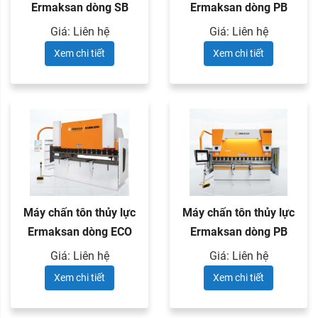
Ermaksan dòng SB
Ermaksan dòng PB
PRO series
PRO series
Giá: Liên hệ
Giá: Liên hệ
Xem chi tiết
Xem chi tiết
Máy chấn tôn thủy lực
Máy chấn tôn thủy lực
Ermaksan dòng ECO
Ermaksan dòng PB
BEND ...
FALCON ...
Giá: Liên hệ
Giá: Liên hệ
Xem chi tiết
Xem chi tiết