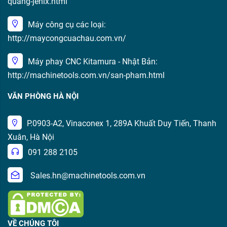
quang-jenix.html
Máy công cụ các loại:
http://maycongcuachau.com.vn/
Máy phay CNC Kitamura - Nhật Bản:
http://machinetools.com.vn/san-pham.html
VĂN PHÒNG HÀ NỘI
P.0903-A2, Vinaconex 1, 289A Khuất Duy Tiến, Thanh
Xuân, Hà Nội
091 288 2105
Sales.hn@machinetools.com.vn
VỀ CHÚNG TÔI