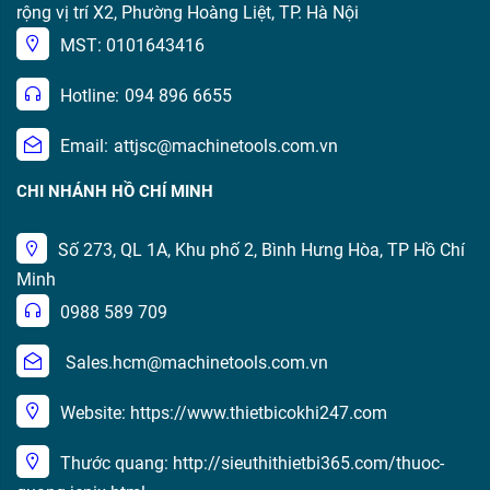
rộng vị trí X2, Phường Hoàng Liệt, TP. Hà Nội
MST: 0101643416
Hotline:
094 896 6655
Email:
attjsc@machinetools.com.vn
CHI NHÁNH HỒ CHÍ MINH
Số 273, QL 1A, Khu phố 2, Bình Hưng Hòa, TP Hồ Chí
Minh
0988 589 709
Sales.hcm@machinetools.com.vn
Website: https://www.thietbicokhi247.com
Thước quang: http://sieuthithietbi365.com/thuoc-