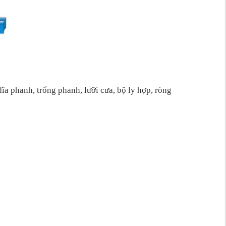
 đĩa phanh, trống phanh
, l
ưỡi cưa
, b
ộ ly hợp, ròng