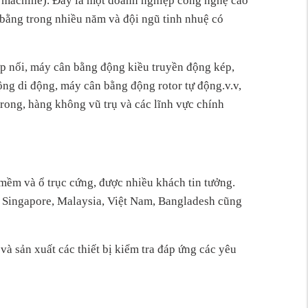
g machine). Đây là một doanh nghiệp công nghệ cao
 bằng trong nhiều năm và đội ngũ tinh nhuệ có
p nối, máy cân bằng động kiều truyền động kép,
ng di động, máy cân bằng động rotor tự động.v.v,
trong, hàng không vũ trụ và các lĩnh vực chính
 mềm và ổ trục cứng, được nhiều khách tin tưởng.
 Singapore, Malaysia, Việt Nam, Bangladesh cũng
n và sản xuất các thiết bị kiểm tra đáp ứng các yêu