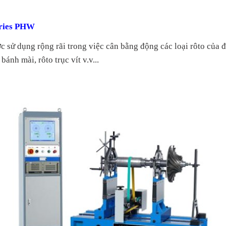
eries PHW
c sử dụng rộng rãi trong việc cân bằng
động
các loại
rôto của
đ
ánh mài, rôto trục vít v.v...