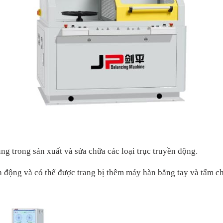
ng trong sản xuất và sửa chữa các loạ
i
trục truyền động.
ền động
và c
ó thể
đ
ư
ợc trang bị thêm
máy hàn bằng tay và
tấm c