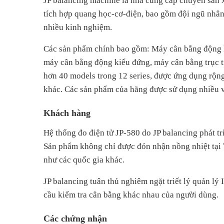
JP balancing machine là nhà cung cấp chuyên sản 
tích hợp quang học-cơ-điện, bao gồm đội ngũ nhân 
nhiều kinh nghiệm.
Các sản phẩm chính bao gồm: Máy cân bằng động k
máy cân bằng động kiểu đứng, máy cân bằng trục t
hơn 40 models trong 12 series, được ứng dụng rộng
khác. Các sản phẩm của hãng được sử dụng nhiều 
Khách hàng
Hệ thống đo điện tử JP-580 do JP balancing phát t
Sản phẩm không chỉ được đón nhận nồng nhiệt tại
như các quốc gia khác.
JP balancing tuân thủ nghiêm ngặt triết lý quản lý I
cầu kiểm tra cân bằng khác nhau của người dùng.
Các chứng nhận