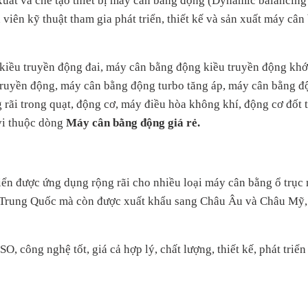
xuất và chế tạo thiết bị máy cân bằng động (Dynamic balancin
viên kỹ thuật tham gia phát triển, thiết kế và sản xuất máy cân
iều truyền động đai, máy cân bằng động kiều truyền động khớ
ruyền động, máy cân bằng động turbo tăng áp, máy cân bằng độ
 rãi trong quạt, động cơ, máy điều hòa không khí, động cơ đốt 
vi thuộc dòng
Máy cân bằng động giá rẻ.
riển được ứng dụng rộng rãi cho nhiều loại máy cân bằng ổ trục
 Trung Quốc mà còn được xuất khẩu sang Châu Âu và Châu Mỹ,
SO, công nghệ tốt, giá cả hợp lý, chất lượng, thiết kế, phát triể