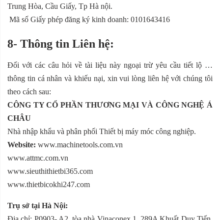
Trung Hòa, Cầu Giấy, Tp Hà nội.
Mã số Giấy phép đăng ký kinh doanh: 0101643416
8- Thông tin Liên hệ:
Đối với các câu hỏi về tài liệu này ngoại trừ yêu cầu tiết lộ …
thông tin cá nhân và khiếu nại, xin vui lòng liên hệ với chúng tôi
theo cách sau:
CÔNG TY CỔ PHẦN THƯƠNG MẠI VÀ CÔNG NGHỆ Á
CHÂU
Nhà nhập khẩu và phân phối Thiết bị máy móc công nghiệp.
Website:
www.machinetools.com.vn
www.attmc.com.vn
www.sieuthithietbi365.com
www.thietbicokhi247.com
Trụ sở tại Hà Nội:
Địa chỉ: P0903- A2, tòa nhà Vinaconex 1, 289A Khuất Duy Tiến,