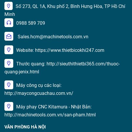
Số 273, QL 1A, Khu phố 2, Bình Hưng Hòa, TP Hồ Chí
Minh
0988 589 709
Sales.hcm@machinetools.com.vn
Website: https://www.thietbicokhi247.com
Thước quang: http://sieuthithietbi365.com/thuoc-
quang-jenix.html
Máy công cụ các loại:
http://maycongcuachau.com.vn/
Máy phay CNC Kitamura - Nhật Bản:
http://machinetools.com.vn/san-pham.html
VĂN PHÒNG HÀ NỘI