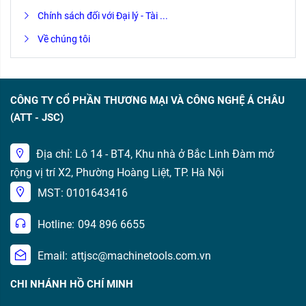
Chính sách đối với Đại lý - Tài ...
Về chúng tôi
CÔNG TY CỔ PHẦN THƯƠNG MẠI VÀ CÔNG NGHỆ Á CHÂU
(ATT - JSC)
Địa chỉ: Lô 14 - BT4, Khu nhà ở Bắc Linh Đàm mở
rộng vị trí X2, Phường Hoàng Liệt, TP. Hà Nội
MST: 0101643416
Hotline:
094 896 6655
Email:
attjsc@machinetools.com.vn
CHI NHÁNH HỒ CHÍ MINH