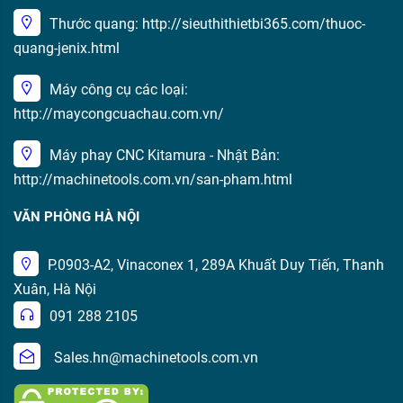
Thước quang: http://sieuthithietbi365.com/thuoc-
quang-jenix.html
Máy công cụ các loại:
http://maycongcuachau.com.vn/
Máy phay CNC Kitamura - Nhật Bản:
http://machinetools.com.vn/san-pham.html
VĂN PHÒNG HÀ NỘI
P.0903-A2, Vinaconex 1, 289A Khuất Duy Tiến, Thanh
Xuân, Hà Nội
091 288 2105
Sales.hn@machinetools.com.vn