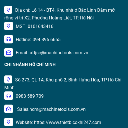
Địa chỉ: Lô 14 - BT4, Khu nhà ở Bắc Linh Đàm mở
rộng vị trí X2, Phường Hoàng Liệt, TP. Hà Nội
MST: 0101643416
Hotline:
094 896 6655
Email:
attjsc@machinetools.com.vn
CHI NHÁNH HỒ CHÍ MINH
Số 273, QL 1A, Khu phố 2, Bình Hưng Hòa, TP Hồ Chí
Minh
0988 589 709
Sales.hcm@machinetools.com.vn
Website: https://www.thietbicokhi247.com