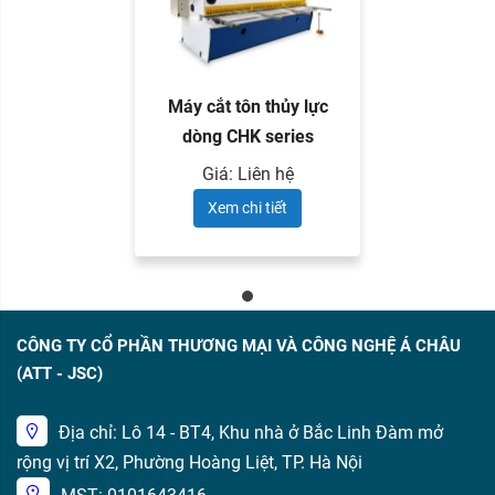
Máy cắt tôn thủy lực
dòng CHK series
Giá: Liên hệ
Xem chi tiết
CÔNG TY CỔ PHẦN THƯƠNG MẠI VÀ CÔNG NGHỆ Á CHÂU
(ATT - JSC)
Địa chỉ: Lô 14 - BT4, Khu nhà ở Bắc Linh Đàm mở
rộng vị trí X2, Phường Hoàng Liệt, TP. Hà Nội