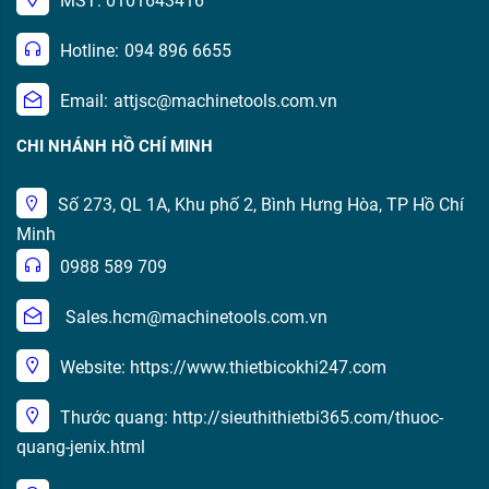
MST: 0101643416
Hotline:
094 896 6655
Email:
attjsc@machinetools.com.vn
CHI NHÁNH HỒ CHÍ MINH
Số 273, QL 1A, Khu phố 2, Bình Hưng Hòa, TP Hồ Chí
Minh
0988 589 709
Sales.hcm@machinetools.com.vn
Website: https://www.thietbicokhi247.com
Thước quang: http://sieuthithietbi365.com/thuoc-
quang-jenix.html