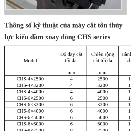
Thông số kỹ thuật của máy cắt tôn thủy
lực kiểu dầm xoay dòng CHS series
Độ dày cắt
Chiều rộng
Hành
tối đa
cắt tối đa
ch
Model
mm
mm
CHS-4×2500
4
2500
1
CHS-4×3200
4
3200
1
CHS-4×4000
4
4000
1
CHS-6×2500
6
2500
1
CHS-6×3200
6
3200
1
CHS-6×4000
6
4000
1
CHS-6×5000
6
5000
1
CHS-6×6000
6
6000
1
CHS-8×2500
8
2500
1