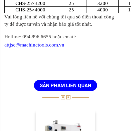
CHS-25×3200
25
3200
1
CHS-25×4000
25
4000
1
Vui lòng liên hệ với chúng tôi qua số điện thoại công
ty để được tư vấn và nhận báo giá tốt nhất.
Hotline: 094 896 6655 hoặc email:
attjsc@machinetools.com.vn
SẢN PHẨM LIÊN QUAN