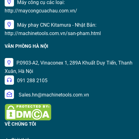
Máy công cụ các loại:
http://maycongcuachau.com.vn/
Máy phay CNC Kitamura - Nhật Bản:
http://machinetools.com.vn/san-pham.html
VĂN PHÒNG HÀ NỘI
P.0903-A2, Vinaconex 1, 289A Khuất Duy Tiến, Thanh
Xuân, Hà Nội
091 288 2105
Sales.hn@machinetools.com.vn
VỀ CHÚNG TÔI