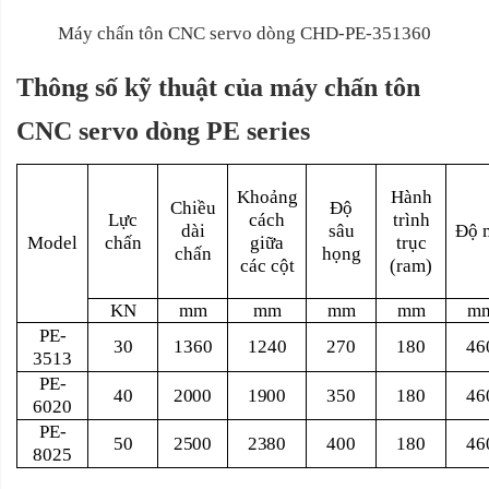
Máy chấn tôn CNC servo dòng CHD-PE-351360
Thông số kỹ thuật của máy
chấn tôn
CNC servo dòng PE series
Khoảng
Hành
Chiều
Độ
Lực
cách
trình
dài
sâu
Độ 
Model
chấn
giữa
trục
chấn
họng
các cột
(ram)
KN
mm
mm
mm
mm
m
PE-
30
1360
1240
270
180
46
3513
PE-
40
2000
1900
350
180
46
6020
PE-
50
2500
2380
400
180
46
8025