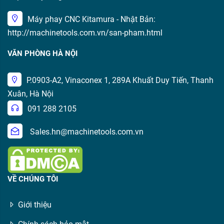
Máy phay CNC Kitamura - Nhật Bản:
http://machinetools.com.vn/san-pham.html
VĂN PHÒNG HÀ NỘI
P.0903-A2, Vinaconex 1, 289A Khuất Duy Tiến, Thanh
Xuân, Hà Nội
091 288 2105
Sales.hn@machinetools.com.vn
VỀ CHÚNG TÔI
Giới thiệu