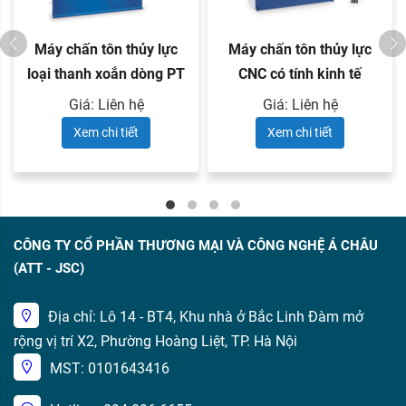
Máy chấn tôn thủy lực
Máy chấn tôn thủy lực
loại thanh xoắn dòng PT
CNC có tính kinh tế
...
dòng ...
Giá: Liên hệ
Giá: Liên hệ
Xem chi tiết
Xem chi tiết
CÔNG TY CỔ PHẦN THƯƠNG MẠI VÀ CÔNG NGHỆ Á CHÂU
(ATT - JSC)
Địa chỉ: Lô 14 - BT4, Khu nhà ở Bắc Linh Đàm mở
rộng vị trí X2, Phường Hoàng Liệt, TP. Hà Nội
MST: 0101643416