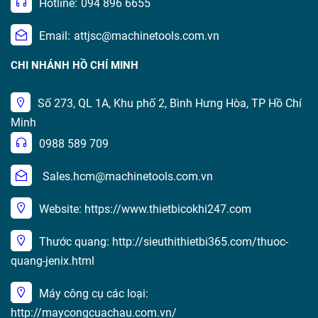
Hotline:
094 896 6655
Email:
attjsc@machinetools.com.vn
CHI NHÁNH HỒ CHÍ MINH
Số 273, QL 1A, Khu phố 2, Bình Hưng Hòa, TP Hồ Chí
Minh
0988 589 709
Sales.hcm@machinetools.com.vn
Website: https://www.thietbicokhi247.com
Thước quang: http://sieuthithietbi365.com/thuoc-
quang-jenix.html
Máy công cụ các loại:
http://maycongcuachau.com.vn/