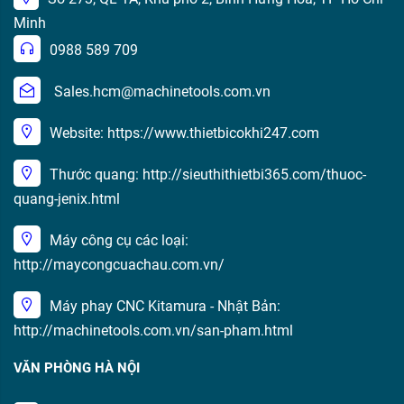
Minh
0988 589 709
Sales.hcm@machinetools.com.vn
Website: https://www.thietbicokhi247.com
Thước quang: http://sieuthithietbi365.com/thuoc-
quang-jenix.html
Máy công cụ các loại:
http://maycongcuachau.com.vn/
Máy phay CNC Kitamura - Nhật Bản:
http://machinetools.com.vn/san-pham.html
VĂN PHÒNG HÀ NỘI