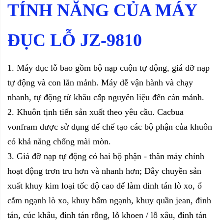
TÍNH NĂNG CỦA MÁY
ĐỤC LỖ JZ-9810
1. Máy đục lỗ bao gồm bộ nạp cuộn tự động, giá đỡ nạp
tự động và con lăn mảnh. Máy dễ vận hành và chạy
nhanh, tự động từ khâu cấp nguyên liệu đến cán mảnh.
2. Khuôn tịnh tiến sản xuất theo yêu cầu. Cacbua
vonfram được sử dụng để chế tạo các bộ phận của khuôn
có khả năng chống mài mòn.
3. Giá đỡ nạp tự động có hai bộ phận - thân máy chính
hoạt động trơn tru hơn và nhanh hơn; Dây chuyền sản
xuất khuy kim loại tốc độ cao để làm đinh tán lò xo, ổ
cắm ngạnh lò xo, khuy bấm ngạnh, khuy quần jean, đinh
tán, cúc khâu, đinh tán rỗng, lỗ khoen / lỗ xâu, đinh tán