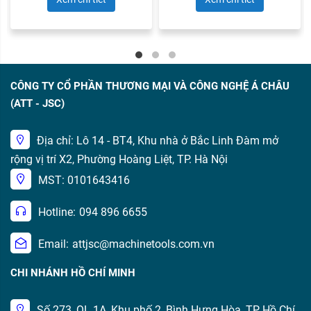
CÔNG TY CỔ PHẦN THƯƠNG MẠI VÀ CÔNG NGHỆ Á CHÂU
(ATT - JSC)
Địa chỉ: Lô 14 - BT4, Khu nhà ở Bắc Linh Đàm mở
rộng vị trí X2, Phường Hoàng Liệt, TP. Hà Nội
MST: 0101643416
Hotline:
094 896 6655
Email:
attjsc@machinetools.com.vn
CHI NHÁNH HỒ CHÍ MINH
Số 273, QL 1A, Khu phố 2, Bình Hưng Hòa, TP Hồ Chí