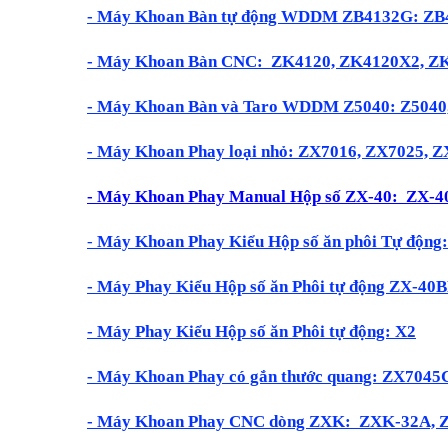
-
Máy Khoan Bàn tự động WDDM ZB4132G:
ZB
- Máy Khoan Bàn CNC: ZK4120, ZK4120X2, Z
-
Máy Khoan Bàn và Taro WDDM Z5040:
Z5040
- Máy Khoan Phay loại nhỏ: ZX7016, ZX7025,
- Máy Khoan Phay Manual Hộp số ZX-40: ZX-
-
Máy Khoan Phay Kiểu Hộp số ăn phôi Tự độn
- Máy Phay Kiểu Hộp số ăn Phôi tự động 
-
Máy Phay Kiểu Hộp số ăn Phôi tự động: X2
- Máy Khoan Phay có gắn thước quang: ZX704
-
Máy Khoan Phay CNC dòng ZXK:
ZXK-32A, 