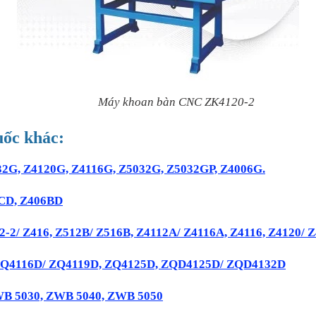
Máy khoan bàn CNC ZK4120-2
ốc khác:
32G, Z4120G, Z4116G, Z5032G, Z5032GP, Z4006G.
406CD, Z406BD
512-2/ Z416, Z512B/ Z516B, Z4112A/ Z4116A, Z4116, Z4120/ Z
3D, ZQ4116D/ ZQ4119D, ZQ4125D, ZQD4125D/ ZQD4132D
 ZWB 5030, ZWB 5040, ZWB 5050