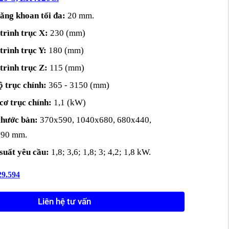
ăng khoan tối đa:
20 mm.
trình trục X:
230 (mm)
trình trục Y:
180 (mm)
trình trục Z:
115 (mm)
ộ trục chính:
365 - 3150 (mm)
cơ trục chính:
1,1 (kW)
thước bàn:
370x590, 1040x680, 680x440,
590 mm.
uất yêu cầu:
1,8; 3,6; 1,8; 3; 4,2; 1,8 kW.
29.594
Liên hệ tư vấn