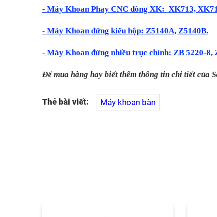
- Máy Khoan Phay CNC dòng XK:
XK713, XK71
-
Máy Khoan đứng kiểu hộp:
Z5140A, Z5140B.
- Máy Khoan đứng nhiều trục chính:
ZB 5220-8, 
Để mua hàng hay biết thêm thông tin chi tiết của S
Thẻ bài viết:
Máy khoan bàn