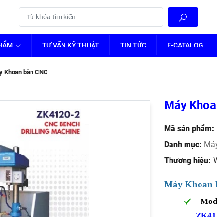
PHẨM
TƯ VẤN KỸ THUẬT
TIN TỨC
E-CATALOG
y Khoan bàn CNC
Máy Khoa
Mã sản phẩm:
Danh mục:
Má
Thương hiệu:
Máy Khoan 
Mode
ZK41