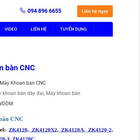
094 896 6655
Liên hệ ngay
VIDEO
LIÊN HỆ
TUYỂN DỤNG
n bàn CNC
Máy Khoan bàn CNC
y khoan bàn dây đai
,
Máy khoan bàn
WDDM
bàn CNC
l:
ZK4120, ZK4120X2, ZK4120A, ZK4120-2,
20-3, ZK4120C.