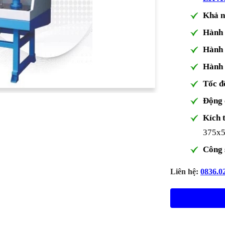
Khả n
Hành 
Hành 
Hành 
Tốc đ
Động 
Kích 
375x
Công s
Liên hệ:
0836.0