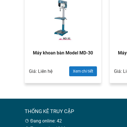
 WDDM
Máy khoan bàn Model MD-30
Máy
Giá: Liên hệ
Giá: L
 tiết
Xem chi tiết
THỐNG KÊ TRUY CẬP
Đang online: 42