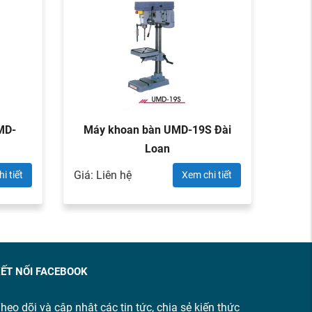
MD-
Máy khoan bàn UMD-19S Đài
Máy
Loan
Giá: Liên hệ
Giá: L
i tiết
Xem chi tiết
ẾT NỐI FACEBOOK
heo dõi và cập nhật các tin tức, chia sẻ kiến thức