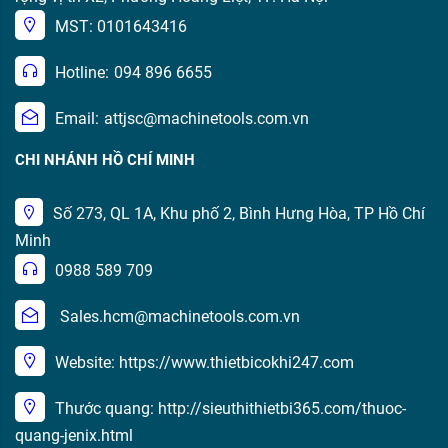
MST: 0101643416
Hotline:
094 896 6655
Email:
attjsc@machinetools.com.vn
CHI NHÁNH HỒ CHÍ MINH
Số 273, QL 1A, Khu phố 2, Bình Hưng Hòa, TP Hồ Chí
Minh
0988 589 709
Sales.hcm@machinetools.com.vn
Website: https://www.thietbicokhi247.com
Thước quang: http://sieuthithietbi365.com/thuoc-
quang-jenix.html