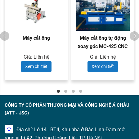
Máy cắt ống
Máy cắt ống tự động
xoay góc MC-425 CNC
Giá: Liên hệ
Giá: Liên hệ
Xem chi tiết
Xem chi tiết
CÔNG TY CỔ PHẦN THƯƠNG MẠI VÀ CÔNG NGHỆ Á CHÂU
(ATT - JSC)
Địa chỉ: Lô 14 - BT4, Khu nhà ở Bắc Linh Đàm mở
rộng vị trí X2, Phường Hoàng Liệt, TP. Hà Nội