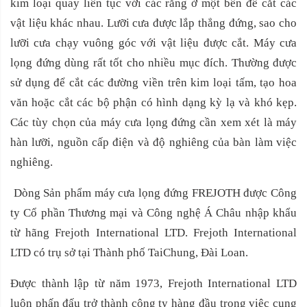
kim loại quay liên tục với các răng ở một bên để cắt các
vật liệu khác nhau. Lưỡi cưa được lắp thẳng đứng, sao cho
lưỡi cưa chạy vuông góc với vật liệu được cắt. Máy cưa
lọng đứng dùng rất tốt cho nhiều mục đích. Thường được
sử dụng để cắt các đường viền trên kim loại tấm, tạo hoa
văn hoặc cắt các bộ phận có hình dạng kỳ lạ và khó kẹp.
Các tùy chọn của máy cưa lọng đứng cần xem xét là máy
hàn lưỡi, nguồn cấp điện và độ nghiêng của bàn làm việc
nghiêng.
Dòng Sản phẩm máy cưa lọng đứng FREJOTH được Công
ty Cổ phần Thương mại và Công nghệ Á Châu nhập khẩu
từ hãng Frejoth International LTD. Frejoth International
LTD có trụ sở tại Thành phố TaiChung, Đài Loan.
Được thành lập từ năm 1973, Frejoth International LTD
luôn phấn đấu trở thành công ty hàng đầu trong việc cung