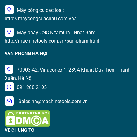
Máy công cụ các loại:
http://maycongcuachau.com.vn/
Máy phay CNC Kitamura - Nhật Bản:
http://machinetools.com.vn/san-pham.html
VĂN PHÒNG HÀ NỘI
P.0903-A2, Vinaconex 1, 289A Khuất Duy Tiến, Thanh
Xuân, Hà Nội
091 288 2105
Sales.hn@machinetools.com.vn
VỀ CHÚNG TÔI