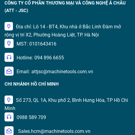
CÔNG TY CỔ PHẦN THƯƠNG MẠI VÀ CÔNG NGHỆ Á CHÂU
(ATT - JSC)
Địa chỉ: Lô 14 - BT4, Khu nhà ở Bắc Linh Đàm mở
rộng vị trí X2, Phường Hoàng Liệt, TP. Hà Nội
MST: 0101643416
Hotline:
094 896 6655
Email:
attjsc@machinetools.com.vn
CHI NHÁNH HỒ CHÍ MINH
Số 273, QL 1A, Khu phố 2, Bình Hưng Hòa, TP Hồ Chí
Minh
0988 589 709
Sales.hcm@machinetools.com.vn