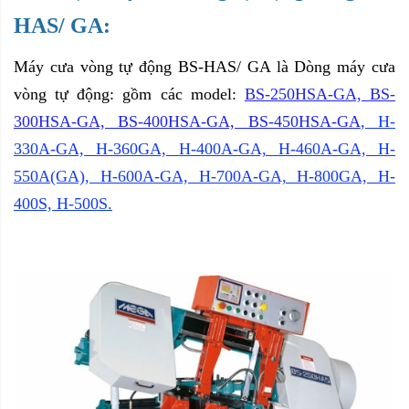
HAS/ GA:
Máy cưa vòng tự động BS-HAS/ GA là
Dòng máy cưa
vòng tự động: gồm các model:
BS-250HSA-GA, BS-
300HSA-GA, BS-400HSA-GA, BS-450HSA-GA
, H-
330A-GA, H-360GA, H-400A-GA, H-460A-GA, H-
550A(GA), H-600A-GA, H-700A-GA, H-800GA, H-
400S, H-500S.