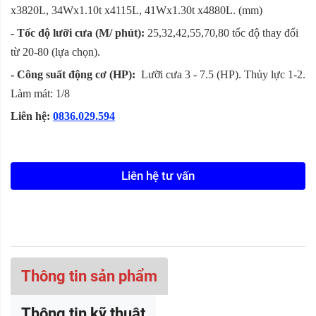
x3820L, 34Wx1.10t x4115L, 41Wx1.30t x4880L. (mm)
- Tốc độ lưỡi cưa (M/ phút):
25,32,42,55,70,80 tốc độ thay đổi
từ 20-80 (lựa chọn).
- Công suất động cơ (HP)
:
Lưỡi cưa 3 - 7.5 (HP). Thủy lực 1-2.
Làm mát: 1/8
Liên hệ:
0836.029.594
Liên hệ tư vấn
Thông tin sản phẩm
Thông tin kỹ thuật