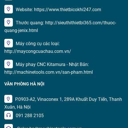
Website: https://www.thietbicokhi247.com
Thước quang: http://sieuthithietbi365.com/thuoc-
quang-jenix.html
Máy công cụ các loại:
http://maycongcuachau.com.vn/
Máy phay CNC Kitamura - Nhật Bản:
http://machinetools.com.vn/san-pham.html
VĂN PHÒNG HÀ NỘI
P.0903-A2, Vinaconex 1, 289A Khuất Duy Tiến, Thanh
Xuân, Hà Nội
091 288 2105