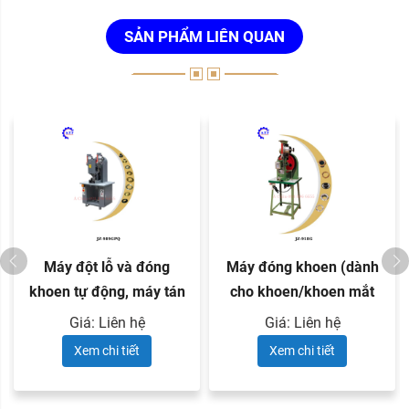
SẢN PHẨM LIÊN QUAN
Máy đột lỗ và đóng
Máy đóng khoen (dành
khoen tự động, máy tán
cho khoen/khoen mắt
đinh ...
ngỗng ...
Giá: Liên hệ
Giá: Liên hệ
Xem chi tiết
Xem chi tiết