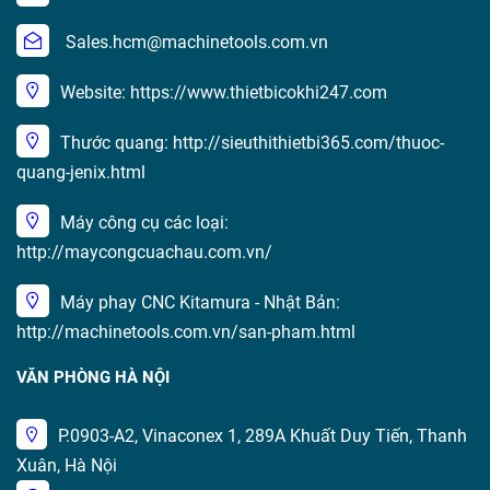
Sales.hcm@machinetools.com.vn
Website: https://www.thietbicokhi247.com
Thước quang: http://sieuthithietbi365.com/thuoc-
quang-jenix.html
Máy công cụ các loại:
http://maycongcuachau.com.vn/
Máy phay CNC Kitamura - Nhật Bản:
http://machinetools.com.vn/san-pham.html
VĂN PHÒNG HÀ NỘI
P.0903-A2, Vinaconex 1, 289A Khuất Duy Tiến, Thanh
Xuân, Hà Nội