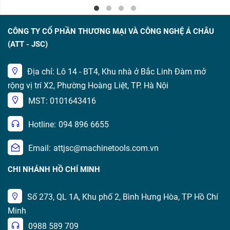
CÔNG TY CỔ PHẦN THƯƠNG MẠI VÀ CÔNG NGHỆ Á CHÂU
(ATT - JSC)
Địa chỉ: Lô 14 - BT4, Khu nhà ở Bắc Linh Đàm mở
rộng vị trí X2, Phường Hoàng Liệt, TP. Hà Nội
MST: 0101643416
Hotline:
094 896 6655
Email:
attjsc@machinetools.com.vn
CHI NHÁNH HỒ CHÍ MINH
Số 273, QL 1A, Khu phố 2, Bình Hưng Hòa, TP Hồ Chí
Minh
0988 589 709