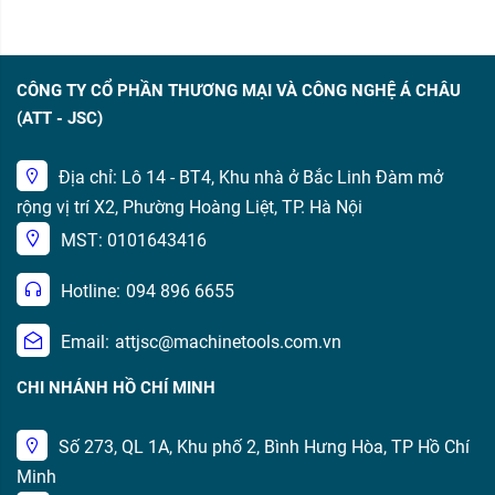
CÔNG TY CỔ PHẦN THƯƠNG MẠI VÀ CÔNG NGHỆ Á CHÂU
(ATT - JSC)
Địa chỉ: Lô 14 - BT4, Khu nhà ở Bắc Linh Đàm mở
rộng vị trí X2, Phường Hoàng Liệt, TP. Hà Nội
MST: 0101643416
Hotline:
094 896 6655
Email:
attjsc@machinetools.com.vn
CHI NHÁNH HỒ CHÍ MINH
Số 273, QL 1A, Khu phố 2, Bình Hưng Hòa, TP Hồ Chí
Minh