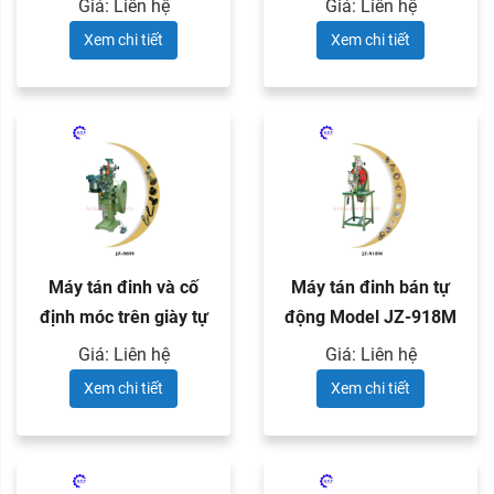
Giá: Liên hệ
Giá: Liên hệ
Xem chi tiết
Xem chi tiết
Máy tán đinh và cố
Máy tán đinh bán tự
định móc trên giày tự
động Model JZ-918M
động ...
Giá: Liên hệ
Giá: Liên hệ
Xem chi tiết
Xem chi tiết