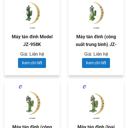
Máy tán đinh Model
Máy tán đinh (công
JZ-958K
suất trung bình) JZ-
968DX
Giá: Liên hệ
Giá: Liên hệ
Xem chi tiết
Xem chi tiết
Máy tán đinh (công
Máy tán đinh (loại