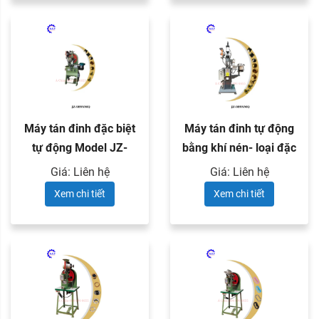
Máy tán đinh đặc biệt
Máy tán đinh tự động
tự động Model JZ-
bằng khí nén- loại đặc
989NM
...
Giá: Liên hệ
Giá: Liên hệ
Xem chi tiết
Xem chi tiết