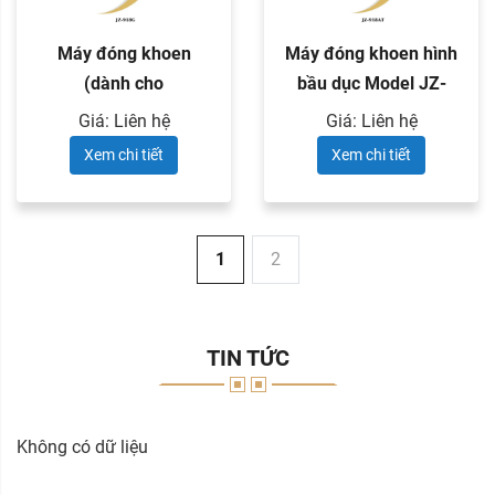
Máy đóng khoen
Máy đóng khoen hình
(dành cho
bầu dục Model JZ-
khoen/khoen mắt
918AT
Giá: Liên hệ
Giá: Liên hệ
ngỗng ...
Xem chi tiết
Xem chi tiết
1
2
TIN TỨC
Không có dữ liệu