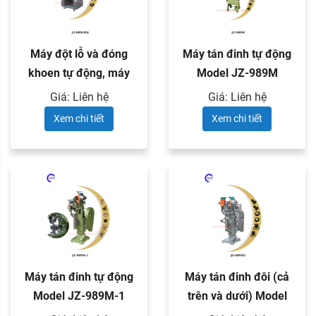
Máy đột lỗ và đóng
Máy tán đinh tự động
khoen tự động, máy
Model JZ-989M
tán đinh ...
Giá: Liên hệ
Giá: Liên hệ
Xem chi tiết
Xem chi tiết
Máy tán đinh tự động
Máy tán đinh đôi (cả
Model JZ-989M-1
trên và dưới) Model
JZ-989M2