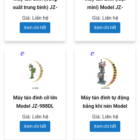
suất trung bình) JZ-
mini) Model JZ-
968ML
968MS
Giá: Liên hệ
Giá: Liên hệ
Xem chi tiết
Xem chi tiết
Máy tán đinh cỡ lớn
Máy tán đinh tự động
Model JZ-988DL
bằng khí nén Model
JZ-989MMQ
Giá: Liên hệ
Giá: Liên hệ
Xem chi tiết
Xem chi tiết