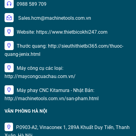
0988 589 709
Sales.hcm@machinetools.com.vn
Website: https://www.thietbicokhi247.com
Thước quang: http://sieuthithietbi365.com/thuoc-
quang-jenix.html
Máy công cụ các loại:
http://maycongcuachau.com.vn/
Máy phay CNC Kitamura - Nhật Bản:
http://machinetools.com.vn/san-pham.html
VĂN PHÒNG HÀ NỘI
P.0903-A2, Vinaconex 1, 289A Khuất Duy Tiến, Thanh
Xuân, Hà Nội