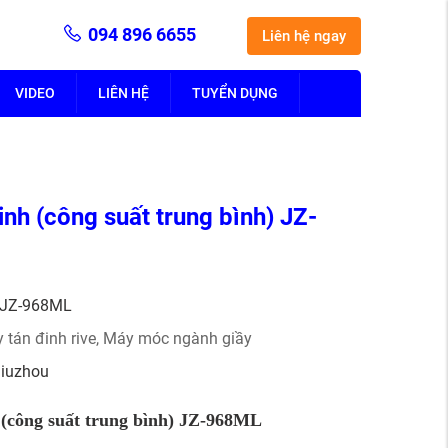
094 896 6655
Liên hệ ngay
VIDEO
LIÊN HỆ
TUYỂN DỤNG
inh (công suất trung bình) JZ-
JZ-968ML
 tán đinh rive
,
Máy móc ngành giầy
Jiuzhou
 (công suất trung bình) JZ-968ML