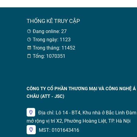
THỐNG KÊ TRUY CẬP
Đang online: 27
Trong ngày: 1123
Trong tháng: 11452
Tổng: 1070351
CÔNG TY CỔ PHẦN THƯƠNG MẠI VÀ CÔNG NGHỆ Á
CHÂU (ATT - JSC)
Địa chỉ: Lô 14 - BT4, Khu nhà ở Bắc Linh Đàm
mở rộng vị trí X2, Phường Hoàng Liệt, TP. Hà Nội
MST: 0101643416