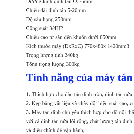
Đường kính đinh tán O3-5mm
Chiều dài đinh tán 5-20mm
Độ sâu họng 250mm
Công suất 3/4HP
Chiều cao từ sàn đến khuôn dưới 850mm
Kích thước máy (DxRxC) 770x480x 1420mm3
Trọng lượng tịnh 240kg
Tổng trọng lượng 300kg
Tính năng của
máy tán
1. Thích hợp cho đầu tán đinh tròn, đinh tán nửa l
2. Kẹp bằng vật liệu và chày đột hiệu suất cao, 
3. Máy tán đinh chủ yếu thích hợp cho đồ nội th
với cả đinh tán nửa lõi rỗng, chất lượng tán đin
và điều chỉnh dễ vận hành;