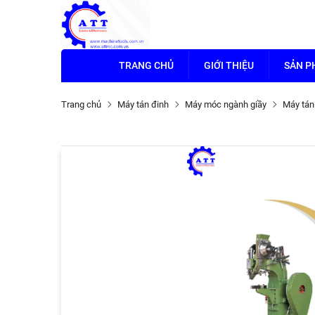
TRANG CHỦ
GIỚI THIỆU
SẢN 
Trang chủ
Máy tán đinh
Máy móc ngành giầy
Máy tán 