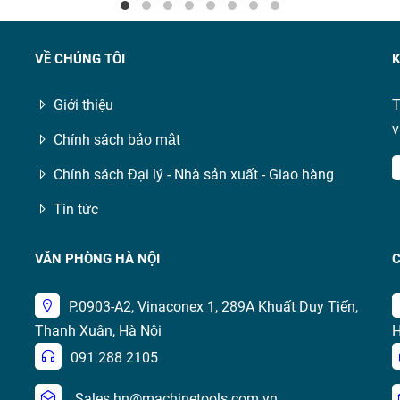
VỀ CHÚNG TÔI
K
Giới thiệu
T
v
Chính sách bảo mật
Chính sách Đại lý - Nhà sản xuất - Giao hàng
Tin tức
VĂN PHÒNG HÀ NỘI
C
P.0903-A2, Vinaconex 1, 289A Khuất Duy Tiến,
Thanh Xuân, Hà Nội
H
091 288 2105
Sales.hn@machinetools.com.vn