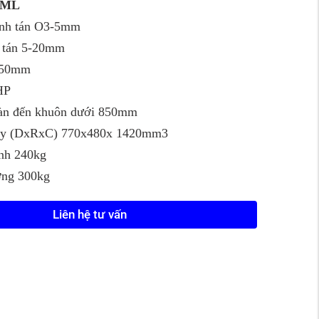
8ML
inh tán O3-5mm
h tán 5-20mm
250mm
HP
sàn đến khuôn dưới 850mm
áy (DxRxC) 770x480x 1420mm3
ịnh 240kg
ợng 300kg
Liên hệ tư vấn