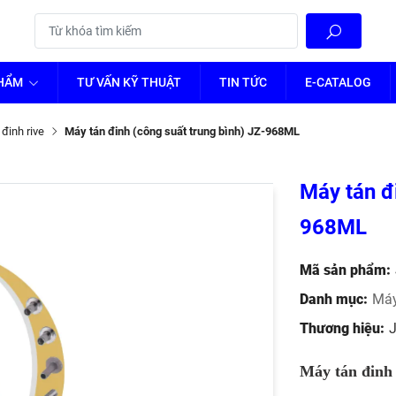
PHẨM
TƯ VẤN KỸ THUẬT
TIN TỨC
E-CATALOG
đinh rive
Máy tán đinh (công suất trung bình) JZ-968ML
Máy tán đ
968ML
Mã sản phẩm:
Danh mục:
Máy
Thương hiệu:
Máy tán đinh