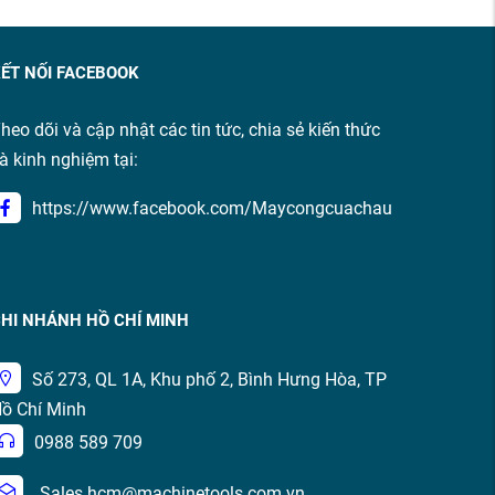
ẾT NỐI FACEBOOK
heo dõi và cập nhật các tin tức, chia sẻ kiến thức
à kinh nghiệm tại:
https://www.facebook.com/Maycongcuachau
HI NHÁNH HỒ CHÍ MINH
Số 273, QL 1A, Khu phố 2, Bình Hưng Hòa, TP
ồ Chí Minh
0988 589 709
Sales.hcm@machinetools.com.vn