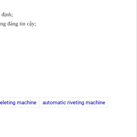
 định;
ng đáng tin cậy;
eleting machine
automatic riveting machine