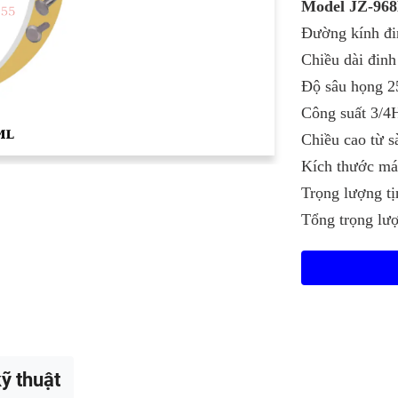
Model JZ-96
Đường kính đ
Chiều dài đin
Độ sâu họng 
Công suất 3/4
Chiều cao từ 
Kích thước m
Trọng lượng t
Tổng trọng lư
ỹ thuật