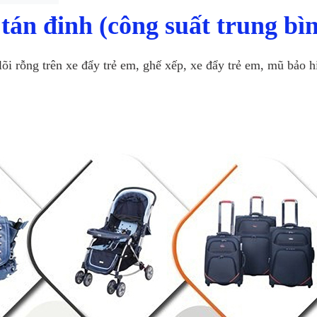
tán đinh (công suất trung b
lõi rỗng trên xe đẩy trẻ em, ghế xếp, xe đẩy trẻ em, mũ bảo h