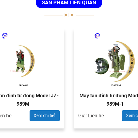
SẢN PHẨM LIÊN QUAN
án đinh tự động Model JZ-
Máy tán đinh tự động Mod
989M
989M-1
iên hệ
Giá: Liên hệ
Xem chi tiết
Xem ch