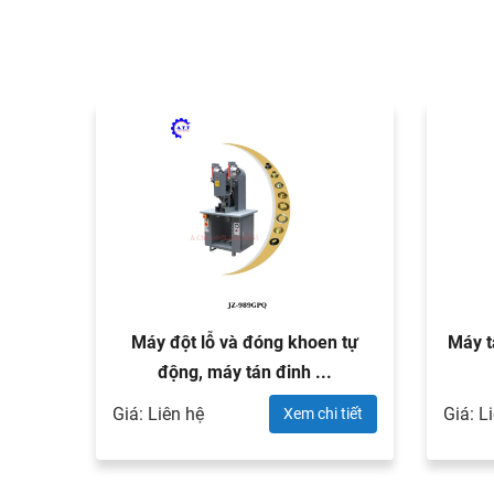
trung
Máy đột lỗ và đóng khoen tự
Máy t
động, máy tán đinh ...
Giá: Liên hệ
Giá: L
 tiết
Xem chi tiết