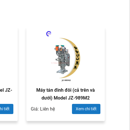
el JZ-
Máy tán đinh đôi (cả trên và
Máy t
dưới) Model JZ-989M2
Giá: Liên hệ
Giá: L
i tiết
Xem chi tiết