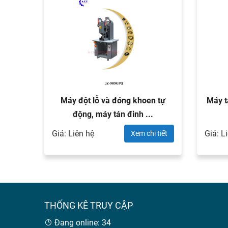
trung
Máy đột lỗ và đóng khoen tự
Máy t
động, máy tán đinh ...
Giá: Liên hệ
Giá: L
 tiết
Xem chi tiết
THỐNG KÊ TRUY CẬP
Đang online: 34