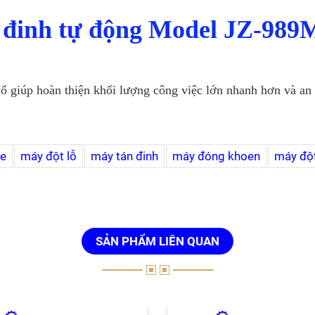
 đinh tự động Model JZ-989
cổ giúp hoàn thiện khối lượng công việc lớn nhanh hơn và an
ne
máy đột lỗ
máy tán đinh
máy đóng khoen
máy đột
SẢN PHẨM LIÊN QUAN