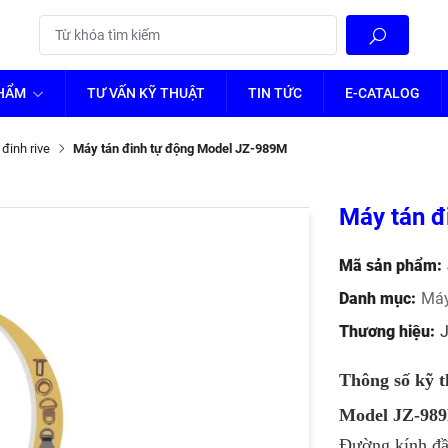
PHẨM
TƯ VẤN KỸ THUẬT
TIN TỨC
E-CATALOG
đinh rive
Máy tán đinh tự động Model JZ-989M
Máy tán đ
Mã sản phẩm:
Danh mục:
Máy
Thương hiệu:
Thông số kỹ 
Model JZ-98
Đường kính đầ