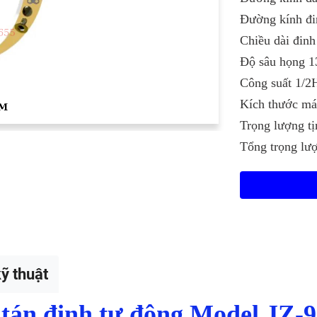
Đường kính đi
Chiều dài đin
Độ sâu họng 
Công suất 1/2
Kích thước m
Trọng lượng t
Tổng trọng lư
ỹ thuật
 tán đinh tự động Model JZ