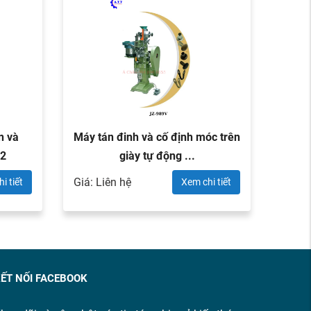
n và
Máy tán đinh và cố định móc trên
Máy t
M2
giày tự động ...
Giá: Liên hệ
Giá: L
i tiết
Xem chi tiết
ẾT NỐI FACEBOOK