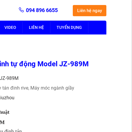
094 896 6655
Liên hệ ngay
VIDEO
LIÊN HỆ
TUYỂN DỤNG
inh tự động Model JZ-989M
JZ-989M
 tán đinh rive
,
Máy móc ngành giầy
Jiuzhou
thuật
9M
u đinh tán