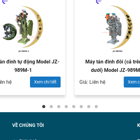
án đinh tự động Model JZ-
Máy tán đinh đôi (cả trê
989M-1
dưới) Model JZ-989
iên hệ
Giá: Liên hệ
Xem chi tiết
Xem ch
VỀ CHÚNG TÔI
K