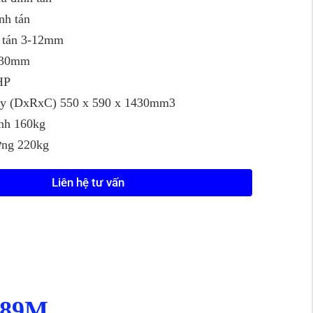
nh tán
h tán 3-12mm
130mm
HP
áy (DxRxC) 550 x 590 x 1430mm3
ịnh 160kg
ợng 220kg
Liên hệ tư vấn
-989M