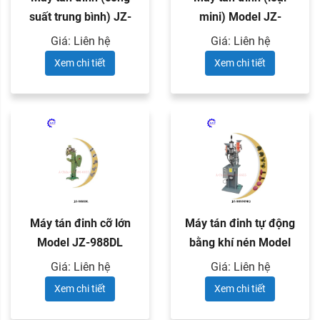
suất trung bình) JZ-
mini) Model JZ-
968ML
968MS
Giá: Liên hệ
Giá: Liên hệ
Xem chi tiết
Xem chi tiết
Máy tán đinh cỡ lớn
Máy tán đinh tự động
Model JZ-988DL
bằng khí nén Model
JZ-989MMQ
Giá: Liên hệ
Giá: Liên hệ
Xem chi tiết
Xem chi tiết