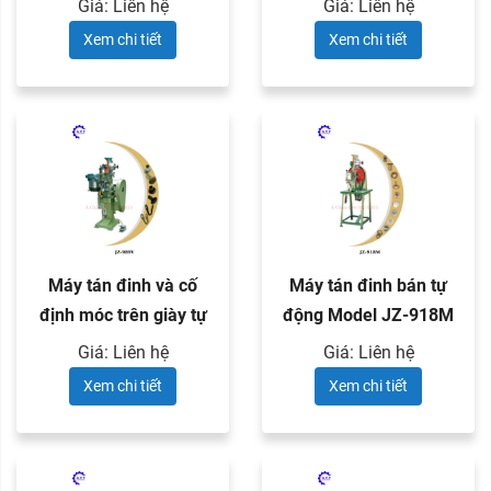
Giá: Liên hệ
Giá: Liên hệ
Xem chi tiết
Xem chi tiết
Máy tán đinh và cố
Máy tán đinh bán tự
định móc trên giày tự
động Model JZ-918M
động ...
Giá: Liên hệ
Giá: Liên hệ
Xem chi tiết
Xem chi tiết