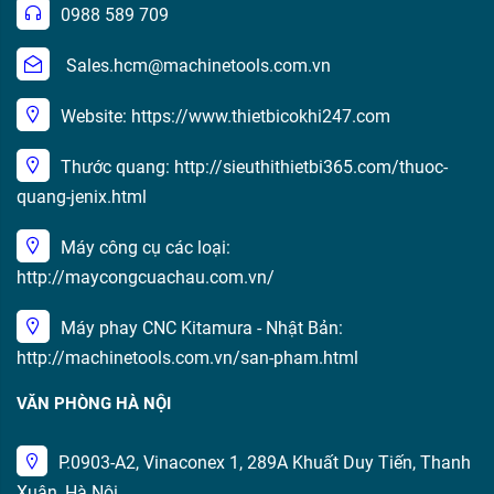
0988 589 709
Sales.hcm@machinetools.com.vn
Website: https://www.thietbicokhi247.com
Thước quang: http://sieuthithietbi365.com/thuoc-
quang-jenix.html
Máy công cụ các loại:
http://maycongcuachau.com.vn/
Máy phay CNC Kitamura - Nhật Bản:
http://machinetools.com.vn/san-pham.html
VĂN PHÒNG HÀ NỘI
P.0903-A2, Vinaconex 1, 289A Khuất Duy Tiến, Thanh
Xuân, Hà Nội