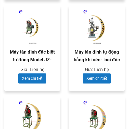
Máy tán đinh đặc biệt
Máy tán đinh tự động
tự động Model JZ-
bằng khí nén- loại đặc
989NM
...
Giá: Liên hệ
Giá: Liên hệ
Xem chi tiết
Xem chi tiết