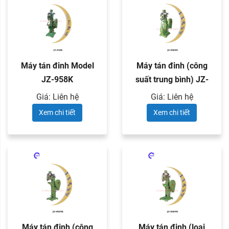
Máy tán đinh Model
Máy tán đinh (công
JZ-958K
suất trung bình) JZ-
968DX
Giá: Liên hệ
Giá: Liên hệ
Xem chi tiết
Xem chi tiết
Máy tán đinh (công
Máy tán đinh (loại