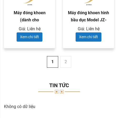
Máy đóng khoen
Máy đóng khoen hình
(dành cho
bầu dục Model JZ-
khoen/khoen mắt
918AT
Giá: Liên hệ
Giá: Liên hệ
ngỗng ...
Xem chi tiết
Xem chi tiết
1
2
TIN TỨC
Không có dữ liệu