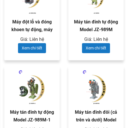
Máy đột lỗ và đóng
Máy tán đinh tự động
khoen tự động, máy
Model JZ-989M
tán đinh ...
Giá: Liên hệ
Giá: Liên hệ
Xem chi tiết
Xem chi tiết
Máy tán đinh tự động
Máy tán đinh đôi (cả
Model JZ-989M-1
trên và dưới) Model
JZ-989M2