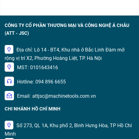
CÔNG TY CỔ PHẦN THƯƠNG MẠI VÀ CÔNG NGHỆ Á CHÂU
(ATT - JSC)
Địa chỉ: Lô 14 - BT4, Khu nhà ở Bắc Linh Đàm mở
rộng vị trí X2, Phường Hoàng Liệt, TP. Hà Nội
MST: 0101643416
Hotline:
094 896 6655
Email:
attjsc@machinetools.com.vn
CHI NHÁNH HỒ CHÍ MINH
Số 273, QL 1A, Khu phố 2, Bình Hưng Hòa, TP Hồ Chí
Minh