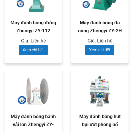
Máy đánh bóng đứng
Máy đánh bóng đa
Zhengyi ZY-112
năng Zhengyi ZY-2H
và ZY-4H
Giá: Liên hệ
Giá: Liên hệ
Xem chi tiết
Xem chi tiết
Máy đánh bóng bánh
Máy đánh bóng hút
vải lớn Zhengyi ZY-
bụi ướt phòng nổ
H200
Zhengyi ZY-312