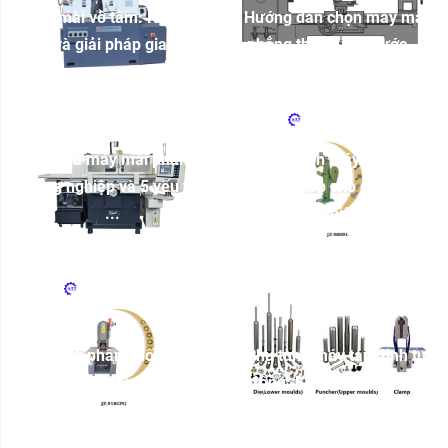
Máy mài vô tâm: Nguyên
Hướng dẫn chọn máy mài
lý và giải pháp gia ...
phẳng theo kích thước ...
Báo giá máy mài phẳng
Cách chọn máy tán đinh
công nghiệp và 5 yếu tố
phù hợp cho doanh
...
nghiệp
Đại diện phân phối chính
Phụ tùng máy tán đinh tự
hãng máy tán đinh ...
động: Khuôn, chày và ...