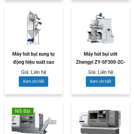
Máy hút bụi xung tự
Máy hút bụi ướt
động hiệu suất cao
Zhengyi ZY-SF300-2C-
Zhengyi ...
1
Giá: Liên hệ
Giá: Liên hệ
Xem chi tiết
Xem chi tiết
Nổi Bật