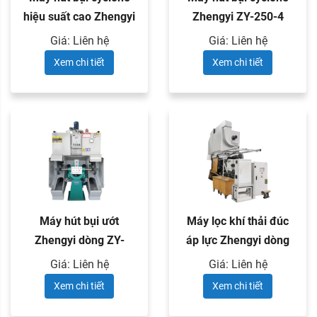
hiệu suất cao Zhengyi
Zhengyi ZY-250-4
ZY-250-5
Giá: Liên hệ
Giá: Liên hệ
Xem chi tiết
Xem chi tiết
Máy hút bụi ướt
Máy lọc khí thải đúc
Zhengyi dòng ZY-
áp lực Zhengyi dòng
SF300
ZY-JH
Giá: Liên hệ
Giá: Liên hệ
Xem chi tiết
Xem chi tiết