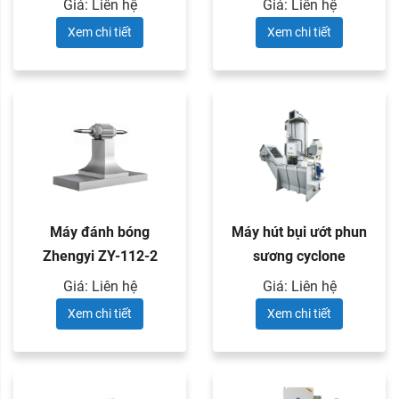
Giá: Liên hệ
Giá: Liên hệ
Xem chi tiết
Xem chi tiết
Máy đánh bóng
Máy hút bụi ướt phun
Zhengyi ZY-112-2
sương cyclone
Zhengyi ...
Giá: Liên hệ
Giá: Liên hệ
Xem chi tiết
Xem chi tiết