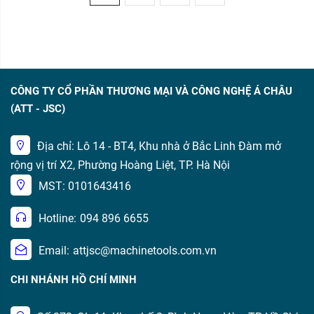
CÔNG TY CỔ PHẦN THƯƠNG MẠI VÀ CÔNG NGHỆ Á CHÂU
(ATT - JSC)
Địa chỉ: Lô 14 - BT4, Khu nhà ở Bắc Linh Đàm mở
rộng vị trí X2, Phường Hoàng Liệt, TP. Hà Nội
MST: 0101643416
Hotline:
094 896 6655
Email:
attjsc@machinetools.com.vn
CHI NHÁNH HỒ CHÍ MINH