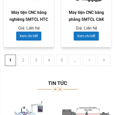
Máy tiện CNC băng
Máy tiện CNC băng
nghiêng SMTCL HTC
phẳng SMTCL CAK
series
series
Giá: Liên hệ
Giá: Liên hệ
Xem chi tiết
Xem chi tiết
1
2
3
4
5
...
TIN TỨC