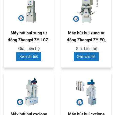
Máy hút bụi xung tự
Máy hút bụi xung tự
động Zhengyi ZY-LGZ-
động Zhengyi ZY-FQ,
PS-1
ZY-FC ...
Giá: Liên hệ
Giá: Liên hệ
Xem chi tiết
Xem chi tiết
Máy hút bụi cyclone
Máy hút bụi cyclone