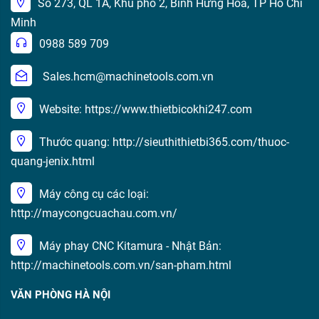
Số 273, QL 1A, Khu phố 2, Bình Hưng Hòa, TP Hồ Chí
Minh
0988 589 709
Sales.hcm@machinetools.com.vn
Website: https://www.thietbicokhi247.com
Thước quang: http://sieuthithietbi365.com/thuoc-
quang-jenix.html
Máy công cụ các loại:
http://maycongcuachau.com.vn/
Máy phay CNC Kitamura - Nhật Bản:
http://machinetools.com.vn/san-pham.html
VĂN PHÒNG HÀ NỘI