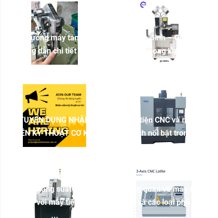
Bảo dưỡng máy tán đinh:
Máy tán đinh – Giải pháp
Hướng dẫn chi tiết để ...
tối ưu trong lắp ráp ...
TUYỂN DỤNG NHÂN
Máy tiện CNC và những
VIÊN KỸ THUẬT CƠ KHÍ
lợi ích nổi bật trong ...
Tối ưu năng suất xưởng
Tổng quan về máy tiện
cơ khí với máy tiện CNC
CNC và các loại phổ biến
...
...