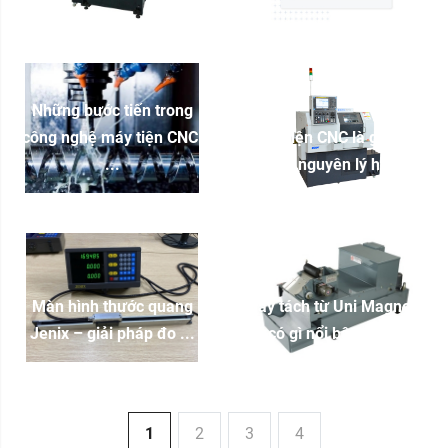
Những bước tiến trong
công nghệ máy tiện CNC:
Máy tiện CNC là gì? Cấu
...
tạo và nguyên lý hoạt ...
Màn hình thước quang
Máy tách từ Uni Magnetic
Jenix – giải pháp đo ...
có gì nổi bật? So ...
1
2
3
4